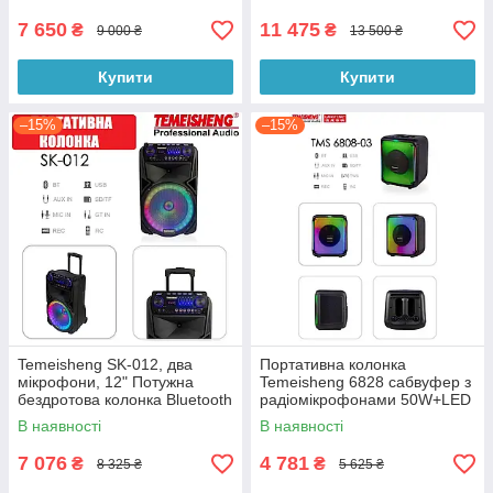
7 650
11 475
₴
₴
9 000 ₴
13 500 ₴
Купити
Купити
–15%
–15%
Temeisheng SK-012, два
Портативна колонка
мікрофони, 12" Потужна
Temeisheng 6828 сабвуфер з
бездротова колонка Bluetooth
радіомікрофонами 50W+LED
підсвічування
В наявності
В наявності
7 076
4 781
₴
₴
8 325 ₴
5 625 ₴