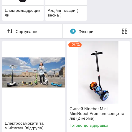
Електроквадроцик
Акційні товари (
ли
весна )
Сортування
0
Фільтри
–20%
Сигвей Ninebot Mini
MiniRobot Premium сонце та
лід (2 керма)
Електросамокати та
Готово до відправки
мінісигвеї (підгрупа)