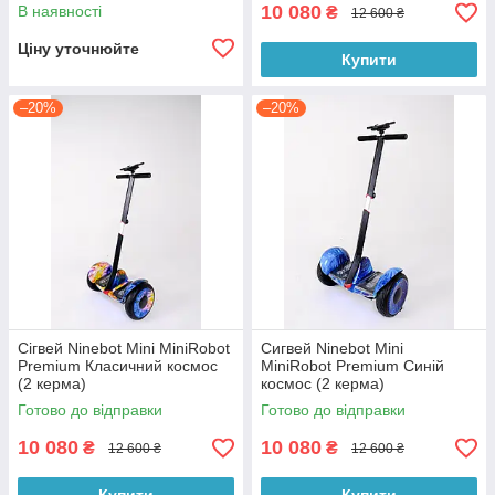
10 080
В наявності
₴
12 600 ₴
Ціну уточнюйте
Купити
–20%
–20%
Сігвей Ninebot Mini MiniRobot
Сигвей Ninebot Mini
Premium Класичний космос
MiniRobot Premium Синій
(2 керма)
космос (2 керма)
Готово до відправки
Готово до відправки
10 080
10 080
₴
₴
12 600 ₴
12 600 ₴