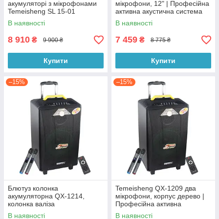
акумуляторі з мікрофонами
мікрофони, 12" | Професійна
Temeisheng SL 15-01
активна акустична система
Переносная колонка
В наявності
В наявності
8 910
7 459
₴
₴
9 900 ₴
8 775 ₴
Купити
Купити
–15%
–15%
Блютуз колонка
Temeisheng QX-1209 два
акумуляторна QX-1214,
мікрофони, корпус дерево |
колонка валіза
Професійна активна
акустична система
В наявності
В наявності