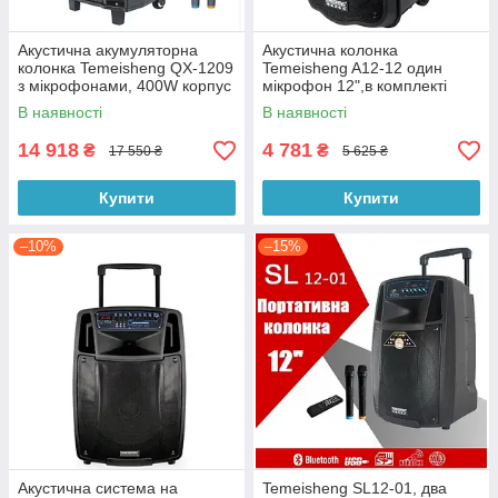
Акустична акумуляторна
Акустична колонка
колонка Temeisheng QX-1209
Temeisheng A12-12 один
з мікрофонами, 400W корпус
мікрофон 12",в комплекті
дерево
стойка
В наявності
В наявності
14 918
4 781
₴
₴
17 550 ₴
5 625 ₴
Купити
Купити
–10%
–15%
Акустична система на
Temeisheng SL12-01, два