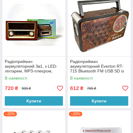
Радіоприймач
Радіоприймач
акумуляторний 3в1, з LED-
акумуляторний Everton RT-
ліхтарем, МР3-плеєром,
715 Bluetooth FM USB SD із
Bluetooth, TF та USB,
ліхтариком
В наявності
В наявності
FM/SW/AM, Everton RT-321
720
612
₴
₴
900 ₴
765 ₴
Купити
Купити
–20%
–20%