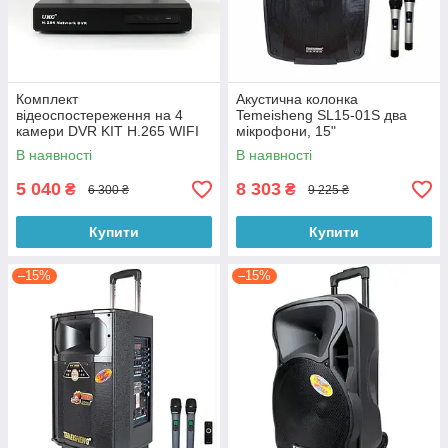
Комплект
Акустична колонка
відеоспостереження на 4
Temeisheng SL15-01S два
камери DVR KIT H.265 WIFI
мікрофони, 15"
3340 KIT
В наявності
В наявності
5 040
8 303
₴
₴
6 300 ₴
9 225 ₴
Купити
Купити
–15%
–15%