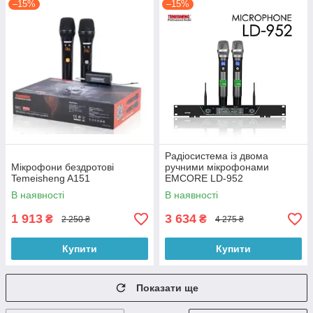
–15%
–15%
Радіосистема із двома
Мікрофони бездротові
ручними мікрофонами
Temeisheng A151
EMCORE LD-952
В наявності
В наявності
1 913
3 634
₴
₴
2 250 ₴
4 275 ₴
Купити
Купити
Показати ще