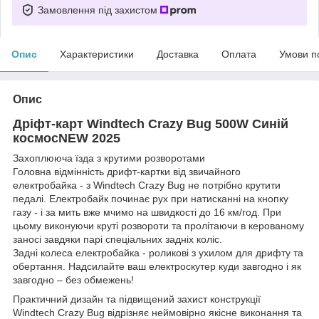
Замовлення під захистом
Опис
Характеристики
Доставка
Оплата
Умови п
Опис
Дріфт-карт Windtech Crazy Bug 500W Синій
космосNEW 2025
Захоплююча їзда з крутими розворотами
Головна відмінність дрифт-картки від звичайного
електробайка - з Windtech Crazy Bug не потрібно крутити
педалі. Електробайк починає рух при натисканні на кнопку
газу - і за мить вже мчимо на швидкості до 16 км/год. При
цьому виконуючи круті розвороти та пролітаючи в керованому
заносі завдяки парі спеціальних задніх коліс.
Задні колеса електробайка - роликові з ухилом для дрифту та
обертання. Надсилайте ваш електроскутер куди завгодно і як
завгодно – без обмежень!
Практичний дизайн та підвищений захист конструкції
Windtech Crazy Bug відрізняє неймовірно якісне виконання та