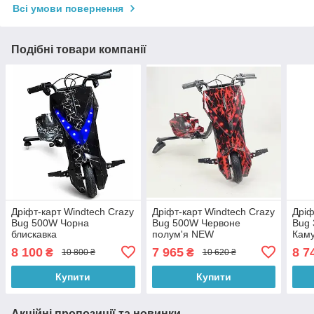
Всі умови повернення
Подібні товари компанії
Дріфт-карт Windtech Crazy
Дріфт-карт Windtech Crazy
Дріф
Bug 500W Чорна
Bug 500W Червоне
Bug 
блискавка
полум'я NEW
Кам
8 100
7 965
8 7
₴
₴
10 800 ₴
10 620 ₴
Купити
Купити
Акційні пропозиції та новинки