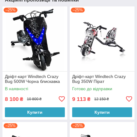
–25%
–25%
Дріфт-карт Windtech Crazy
Дріфт-карт Windtech Crazy
Bug 500W Чорна блискавка
Bug 350W Пірат
В наявності
Готово до відправки
8 100
9 113
₴
₴
10 800 ₴
12 150 ₴
Купити
Купити
–25%
–25%