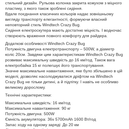
стильний дизайн. Рульова колонка закрита кожухом з міцного
пластику, з якого також зроблені сидіння.
Вдале поєднання класичних кольорів надає зовнішньому
вигляду транспорту елегантності, формуючи власний
неповторний стиль Windtech Crazy Bug.
Сидіння електроскутера мають достатню міцність. І водночас
створюють враження повного комфорту для райдера.
Додаткові особливості Windtech Crazy Bug
Потужність двигуна електротранспорту – 500W, а діаметр
коліс 20см. Завдяки цим характеристикам Windtech Crazy Bug
розвиває максимальну швидкість до 16 км/год. Також вага
електробайка 15 кг полегшує його транспортування.
Значне максимальне навантаження, яке було збільшено в цій
моделі, дозволяє насолоджуватися дріфтом на Windtech
Crazy Bug не тільки дитині, а й підлітку. І навіть не особливо
великому дорослому.
Технічні характеристики:
Максимальна швидкість: 16 км/год
Максимальне навантаження: 90 кг
Потужність двигуна: 500W
Ємність акумулятора: 36v 5700mAh 1600 Вт/год
Запас ходу на одному заряді: До 20 км