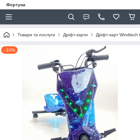
Фортуна
Товари та послуги
Дріфт-карти
Дріфт-карт Windtech
–10%