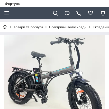
Фортуна
Товари та послуги
Електричні велосипеди
Складаний