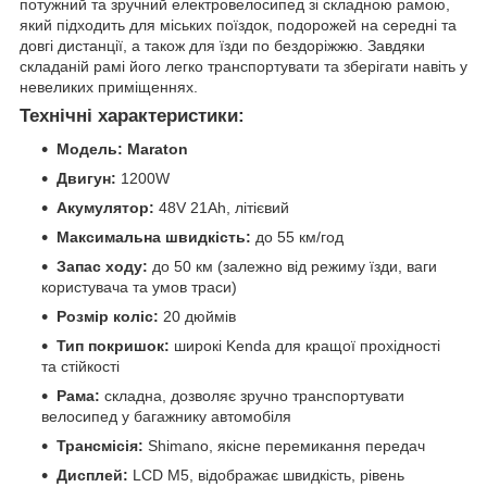
потужний та зручний електровелосипед зі складною рамою,
який підходить для міських поїздок, подорожей на середні та
довгі дистанції, а також для їзди по бездоріжжю. Завдяки
складаній рамі його легко транспортувати та зберігати навіть у
невеликих приміщеннях.
Технічні характеристики:
Модель: Maraton
Двигун:
1200W
Акумулятор:
48V 21Ah, літієвий
Максимальна швидкість:
до 55 км/год
Запас ходу:
до 50 км (залежно від режиму їзди, ваги
користувача та умов траси)
Розмір коліс:
20 дюймів
Тип покришок:
широкі Kenda для кращої прохідності
та стійкості
Рама:
складна, дозволяє зручно транспортувати
велосипед у багажнику автомобіля
Трансмісія:
Shimano, якісне перемикання передач
Дисплей:
LCD M5, відображає швидкість, рівень