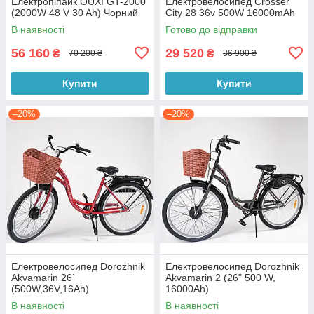
Електропіпайк OUXI GT-2000
Електровелосипед Crosser
(2000W 48 V 30 Ah) Чорний
City 28 36v 500W 16000mAh
В наявності
Готово до відправки
56 160
29 520
₴
₴
70 200 ₴
36 900 ₴
Купити
Купити
–20%
–20%
Електровелосипед Dorozhnik
Електровелосипед Dorozhnik
Akvamarin 26`
Akvamarin 2 (26" 500 W,
(500W,36V,16Ah)
16000Ah)
В наявності
В наявності