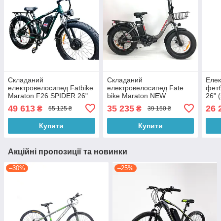
Складаний
Складаний
Елек
електровелосипед Fatbike
електровелосипед Fate
фетб
Maraton F26 SPIDER 26"
bike Maraton NEW
26" 
(3000W 48V 23Ah)
(48V/1000W/21Ah) 2026рік
49 613
35 235
26 
₴
₴
55 125 ₴
39 150 ₴
Купити
Купити
Акційні пропозиції та новинки
–30%
–25%