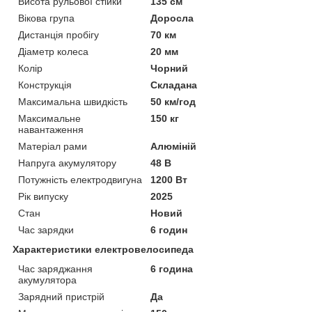
Висота рульової стійки
135 см
Вікова група
Доросла
Дистанція пробігу
70 км
Діаметр колеса
20 мм
Колір
Чорний
Конструкція
Складана
Максимальна швидкість
50 км/год
Максимальне
150 кг
навантаження
Матеріал рами
Алюміній
Напруга акумулятору
48 В
Потужність електродвигуна
1200 Вт
Рік випуску
2025
Стан
Новий
Час зарядки
6 годин
Характеристики електровелосипеда
Час заряджання
6 година
акумулятора
Зарядний пристрій
Да