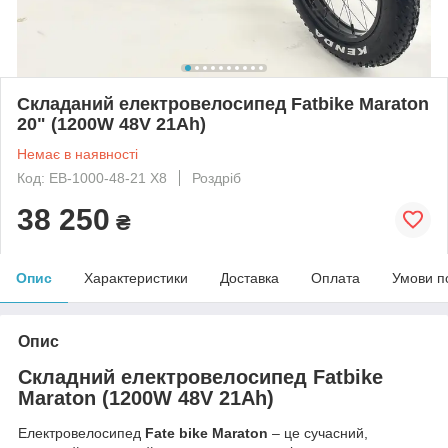
Складаний електровелосипед Fatbike Maraton
20" (1200W 48V 21Ah)
Немає в наявності
Код: ЕВ-1000-48-21 Х8
Роздріб
38 250
₴
Опис
Характеристики
Доставка
Оплата
Умови п
Опис
Складний електровелосипед Fatbike
Maraton (1200W 48V 21Ah)
Електровелосипед
Fate bike Maraton
– це сучасний,