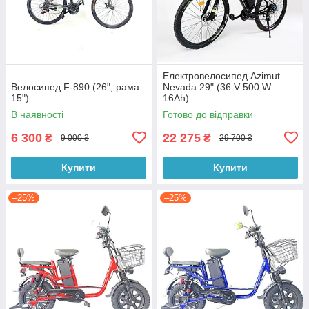
Електровелосипед Azimut
Велосипед F-890 (26", рама
Nevada 29" (36 V 500 W
15")
16Ah)
В наявності
Готово до відправки
6 300
22 275
₴
₴
9 000 ₴
29 700 ₴
Купити
Купити
–25%
–25%