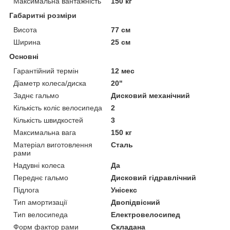
Максимальна вантажність
150 кг
Габаритні розміри
Висота
77 см
Ширина
25 см
Основні
Гарантійний термін
12 мес
Діаметр колеса/диска
20"
Заднє гальмо
Дисковий механічний
Кількість коліс велосипеда
2
Кількість швидкостей
3
Максимальна вага
150 кг
Матеріал виготовлення
Сталь
рами
Надувні колеса
Да
Переднє гальмо
Дисковий гідравлічний
Підлога
Унісекс
Тип амортизації
Двопідвісний
Тип велосипеда
Електровелосипед
Форм фактор рами
Складана