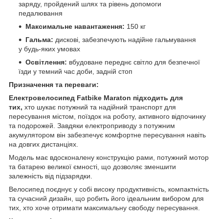
заряду, пройдений шлях та рівень допомоги
педалювання
Максимальне навантаження:
150 кг
Гальма:
дискові, забезпечують надійне гальмування
у будь-яких умовах
Освітлення:
вбудоване переднє світло для безпечної
їзди у темний час доби, задній стоп
Призначення та переваги:
Електровелосипед Fatbike Maraton підходить для
тих,
хто шукає потужний та надійний транспорт для
пересування містом, поїздок на роботу, активного відпочинку
та подорожей. Завдяки електроприводу з потужним
акумулятором він забезпечує комфортне пересування навіть
на довгих дистанціях.
Модель має вдосконалену конструкцію рами, потужний мотор
та батарею великої ємності, що дозволяє зменшити
залежність від підзарядки.
Велосипед поєднує у собі високу продуктивність, компактність
та сучасний дизайн, що робить його ідеальним вибором для
тих, хто хоче отримати максимальну свободу пересування.