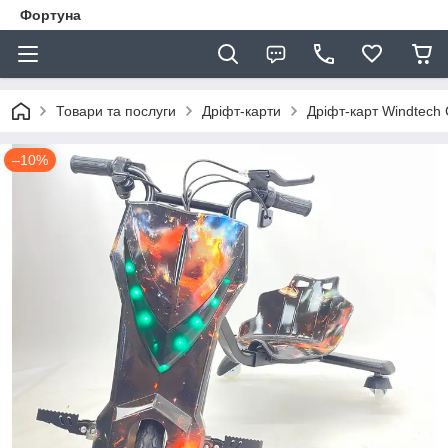
Фортуна
Товари та послуги
Дріфт-карти
Дріфт-карт Windtech
–10%