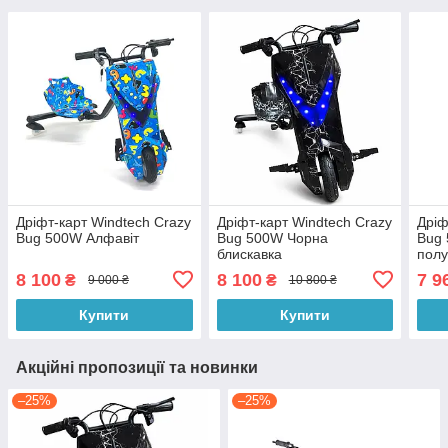
Дріфт-карт Windtech Crazy
Дріфт-карт Windtech Crazy
Дріф
Bug 500W Алфавіт
Bug 500W Чорна
Bug
блискавка
пол
8 100
8 100
7 9
₴
₴
9 000 ₴
10 800 ₴
Купити
Купити
Акційні пропозиції та новинки
–25%
–25%