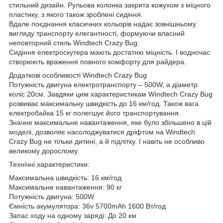
стильний дизайн. Рульова колонка закрита кожухом з міцного
пластику, з якого також зроблені сидіння.
Вдале поєднання класичних кольорів надає зовнішньому
вигляду транспорту елегантності, формуючи власний
неповторний стиль Windtech Crazy Bug.
Сидіння електроскутера мають достатню міцність. І водночас
створюють враження повного комфорту для райдера.
Додаткові особливості Windtech Crazy Bug
Потужність двигуна електротранспорту – 500W, а діаметр
коліс 20см. Завдяки цим характеристикам Windtech Crazy Bug
розвиває максимальну швидкість до 16 км/год. Також вага
електробайка 15 кг полегшує його транспортування.
Значне максимальне навантаження, яке було збільшено в цій
моделі, дозволяє насолоджуватися дріфтом на Windtech
Crazy Bug не тільки дитині, а й підлітку. І навіть не особливо
великому дорослому.
Технічні характеристики:
Максимальна швидкість: 16 км/год
Максимальне навантаження: 90 кг
Потужність двигуна: 500W
Ємність акумулятора: 36v 5700mAh 1600 Вт/год
Запас ходу на одному заряді: До 20 км