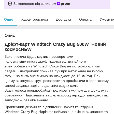
Замовлення під захистом
Опис
Характеристики
Доставка
Оплата
Умови п
Опис
Дріфт-карт Windtech Crazy Bug 500W Новий
космосNEW
Захоплююча їзда з крутими розворотами
Головна відмінність дрифт-картки від звичайного
електробайка - з Windtech Crazy Bug не потрібно крутити
педалі. Електробайк починає рух при натисканні на кнопку
газу - і за мить вже мчимо на швидкості до 16 км/год. При
цьому виконуючи круті розвороти та пролітаючи в керованому
заносі завдяки парі спеціальних задніх коліс.
Задні колеса електробайка - роликові з ухилом для дрифту та
обертання. Надсилайте ваш електроскутер куди завгодно і як
завгодно – без обмежень!
Практичний дизайн та підвищений захист конструкції
Windtech Crazy Bug відрізняє неймовірно якісне виконання та