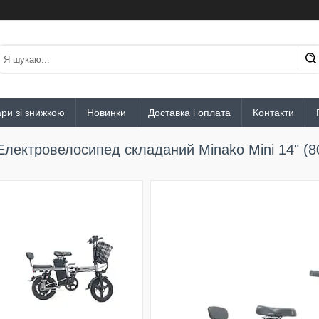
ри зі знижкою
Новинки
Доставка і оплата
Контакти
Електровелосипед складаний Minako Mini 14" (