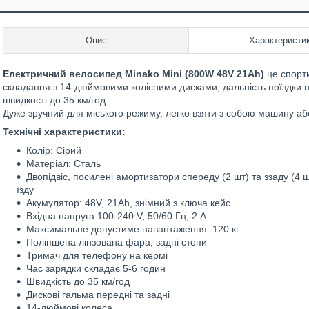
Опис
Характеристи
Електричний велосипед Minako Mini (800W 48V 21Ah)
це спорт
складання з 14-дюймовими колісними дисками, дальність поїздки н
швидкості до 35 км/год.
Дуже зручний для міського режиму, легко взяти з собою машину або 
Технічні характеристики:
Колір: Сірий
Матеріал: Сталь
Двопідвіс, посилені амортизатори спереду (2 шт) та ззаду (4
їзду
Акумулятор: 48V, 21Ah, знімний з ключа кейс
Вхідна напруга 100-240 V, 50/60 Гц, 2 А
Максимальне допустиме навантаження: 120 кг
Поліпшена лінзована фара, задні стопи
Тримач для телефону на кермі
Час зарядки складає 5-6 годин
Швидкість до 35 км/год
Дискові гальма передні та задні
14-дюймові колеса