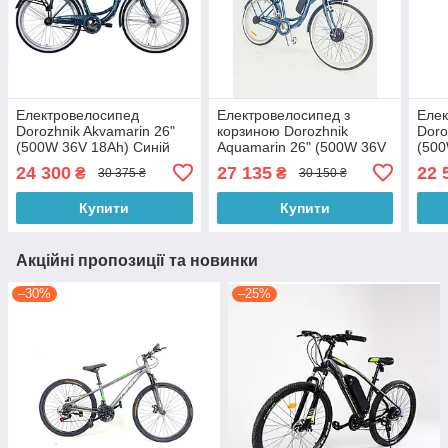
Електровелосипед
Електровелосипед з
Елек
Dorozhnik Akvamarin 26"
корзиною Dorozhnik
Doro
(500W 36V 18Ah) Синій
Aquamarin 26" (500W 36V
(500
18Ah) Синій
24 300
27 135
22 
₴
₴
30 375 ₴
30 150 ₴
Купити
Купити
Акційні пропозиції та новинки
–30%
–25%