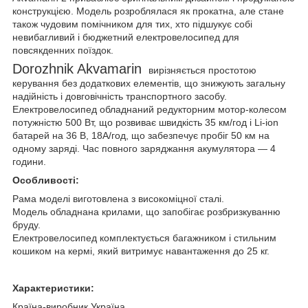
конструкцією. Модель розроблялася як прокатна, але стане
також чудовим помічником для тих, хто підшукує собі
невибагливий і бюджетний електровелосипед для
повсякденних поїздок.
Dorozhnik Akvamarin
вирізняється простотою
керування без додаткових елементів, що знижують загальну
надійність і довговічність транспортного засобу.
Електровелосипед обладнаний редукторним мотор-колесом
потужністю 500 Вт, що розвиває швидкість 35 км/год і Li-ion
батарей на 36 В, 18А/год, що забезпечує пробіг 50 км на
одному заряді. Час повного заряджання акумулятора — 4
години.
Особливості:
Рама моделі виготовлена з високоміцної сталі.
Модель обладнана крилами, що запобігає розбризкуванню
бруду.
Електровелосипед комплектується багажником і стильним
кошиком на кермі, який витримує навантаження до 25 кг.
Характеристики:
Країна-виробник Україна