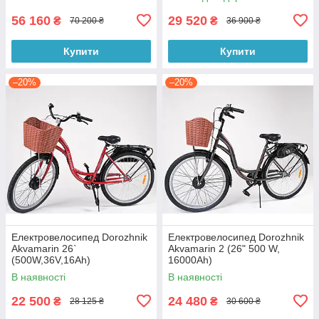
56 160
29 520
₴
₴
70 200 ₴
36 900 ₴
Купити
Купити
–20%
–20%
Електровелосипед Dorozhnik
Електровелосипед Dorozhnik
Akvamarin 26`
Akvamarin 2 (26" 500 W,
(500W,36V,16Ah)
16000Ah)
В наявності
В наявності
22 500
24 480
₴
₴
28 125 ₴
30 600 ₴