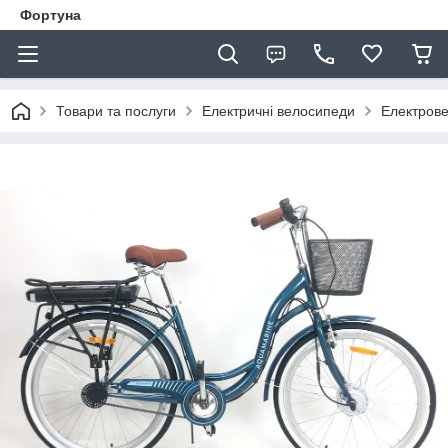
Фортуна
Товари та послуги
Електричні велосипеди
Електрове