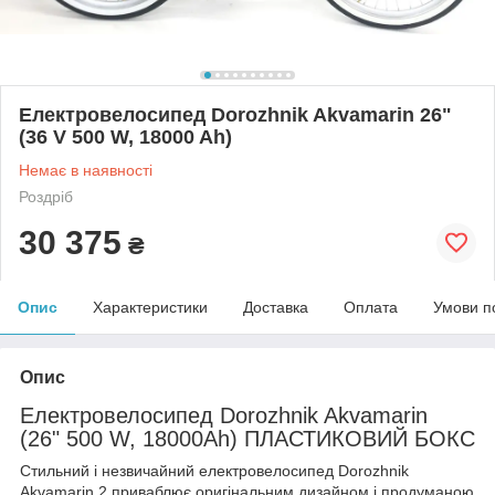
Електровелосипед Dorozhnik Akvamarin 26"
(36 V 500 W, 18000 Ah)
Немає в наявності
Роздріб
30 375
₴
Опис
Характеристики
Доставка
Оплата
Умови п
Опис
Електровелосипед Dorozhnik Akvamarin
(26" 500 W, 18000Ah)
ПЛАСТИКОВИЙ БОКС
Стильний і незвичайний електровелосипед Dorozhnik
Akvamarin 2 приваблює оригінальним дизайном і продуманою