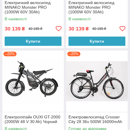
Eлектричний велосипед
Eлектричний велосипед
MINAKO Monster PRO
MINAKO Monster PRO
(1000W 60V 30Ah)
(1000W 60V 30Ah)
В наявності
В наявності
30 139
30 139
₴
₴
40 185 ₴
40 185 ₴
Купити
Купити
–20%
–20%
Електропіпайк OUXI GT-2000
Електровелосипед Crosser
(2000W 48 V 30 Ah) Чорний
City 28 36v 500W 16000mAh
В наявності
Готово до відправки