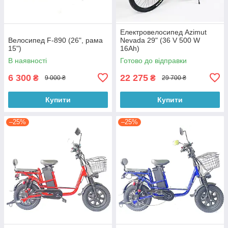
Електровелосипед Azimut
Велосипед F-890 (26", рама
Nevada 29" (36 V 500 W
15")
16Ah)
В наявності
Готово до відправки
6 300
22 275
₴
₴
9 000 ₴
29 700 ₴
Купити
Купити
–25%
–25%