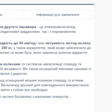
ки
Інформація для замовлення
ля другого пасажира
- це електровелосипед,
всякденними завданнями, так і з перевезенням
дкість до 50 км/год
і має
потужність мотор-колеса
150 кг,
а також акумулятор, який може забезпечити до
дінням та може бути легко замінена шляхом відкриття
и колесами
та системою амортизації спереду та
ій місцевості. Він також оснащений якісними шинами із
лення з дорогою.
пед оснащений міцним кошиком спереду та м'яким
. Велосипед зручний для повсякденного використання,
 взяти з собою все необхідне.
 частині багажника з маячками поворотів,