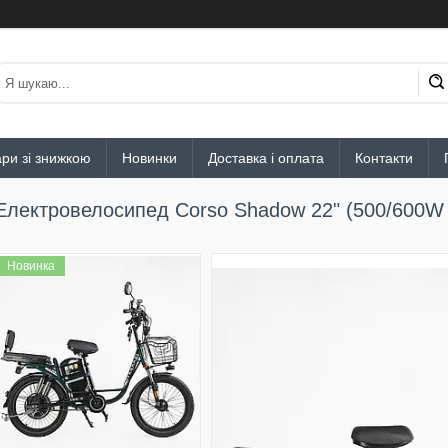
ри зі знижкою
Новинки
Доставка і оплата
Контакти
Eлектровелосипед Corso Shadow 22" (500/600W
Новинка