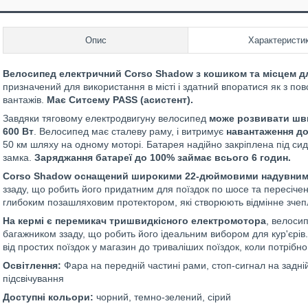
Опис
Характеристи
Велосипед електричний Corso Shadow з кошиком та місцем д
призначений для використання в місті і здатний впоратися як з по
вантажів.
Має Ситсему PASS (асистент).
Завдяки тяговому електродвигуну велосипед
може розвивати шви
600 Вт
. Велосипед має сталеву раму, і витримує
навантаження до 
50 км шляху на одному моторі. Батарея надійно закріплена під си
замка.
Заряджання батареї до 100% займає всього 6 годин.
Corso Shadow оснащений широкими 22-дюймовими надувним
ззаду, що робить його придатним для поїздок по шосе та пересічен
глибоким позашляховим протектором, які створюють відмінне зчеп
На кермі є перемикач тришвидкісного електромотора
, велоси
багажником ззаду, що робить його ідеальним вибором для кур'єрів
від простих поїздок у магазин до триваліших поїздок, коли потрібно
Освітлення:
Фара на передній частині рами, стоп-сигнал на задній
підсвічування
Доступні кольори:
чорний, темно-зелений, сірий