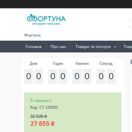
Фортуна
Головна
Про нас
Товари та послуги
Това
Днів
Годин
Хвилин
Секунд
0
0
0
0
0
0
0
0
В наявності
Код:
СТ-120001
32 535 ₴
27 655 ₴