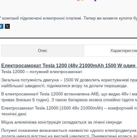
У компанії підключені електронні платежі. Тепер ви можете купити б
Опис
Характеристи
Електросамокат Tesla 1200 (48v 21000mAh 1500 W один
Tesla 12000 – потужний електросамокат.
Загальна потужність двигуна – 1500 W дозволить користувачеві пра
найбільшої швидкості, підніматися вгору та долати перешкоди.
В електросамокаті Tesla 12000 встановлена АКБ, що видає 48v і м
триває близько 6 годин). З такою батареєю можна спокійно їздити м
Електросамокат Tesla 12000 (1500 48v 21000mAh) – комфортний по
технічні дані.
Міцна алюмінієва конструкція складається за лічені секунди
Потужні показники визначаються наявністю одного електродвигуна.
долати чималі відстані на високій швидкості. Пневматичні колеса 