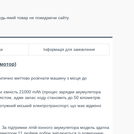
удь-який товар не покидаючи сайту.
ки
Інформація для замовлення
 мотор)
ктично миттєво розігнати машину з місця до
ає ємність 21000 mAh (процес зарядки акумулятора
істом, адже запас ходу становить до 50 кілометрів.
тужний міський електротранспорт, що має відмінні
 За підтримки літій-іонного акумулятора модель здатна
діаметром 11 дюймів добре зчіплюються із поверхнею