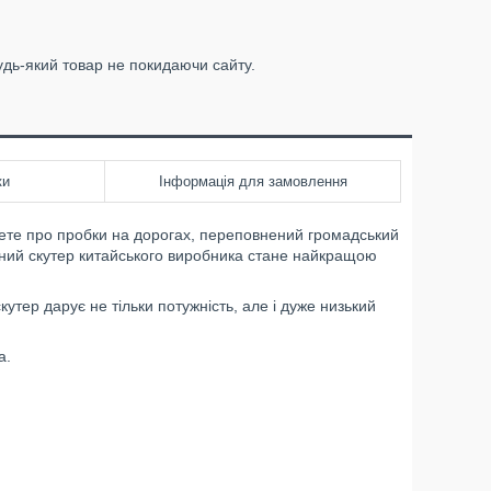
удь-який товар не покидаючи сайту.
ки
Інформація для замовлення
дете про пробки на дорогах, переповнений громадський
ильний скутер китайського виробника стане найкращою
утер дарує не тільки потужність, але і дуже низький
а.