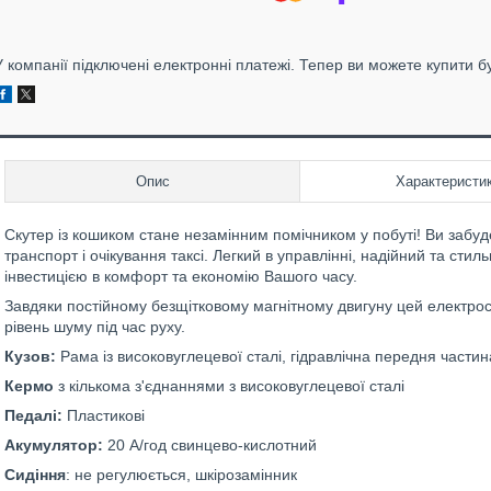
У компанії підключені електронні платежі. Тепер ви можете купити б
Опис
Характеристи
Скутер із кошиком стане незамінним помічником у побуті! Ви забу
транспорт і очікування таксі. Легкий в управлінні, надійний та ст
інвестицією в комфорт та економію Вашого часу.
Завдяки постійному безщітковому магнітному двигуну цей електроск
рівень шуму під час руху.
Кузов:
Рама із високовуглецевої сталі, гідравлічна передня частин
Кермо
з кількома з'єднаннями з високовуглецевої сталі
Педалі:
Пластикові
Акумулятор:
20 А/год свинцево-кислотний
Сидіння
: не регулюється, шкірозамінник