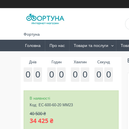
Фортуна
Головна
Про нас
Товари та послуги
Това
Днів
Годин
Хвилин
Секунд
0
0
0
0
0
0
0
0
В наявності
Код:
ЕС-600-60-20 MM23
40 500 ₴
34 425 ₴