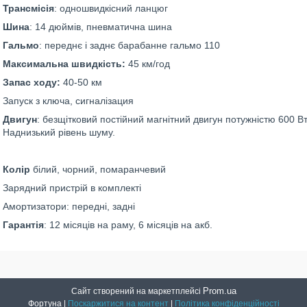
Трансмісія
: одношвидкісний ланцюг
Шина
: 14 дюймів, пневматична шина
Гальмо
: переднє і заднє барабанне гальмо 110
Максимальна швидкість:
45 км/год
Запас ходу:
40-50 км
Запуск з ключа, сигналізация
Двигун
: безщітковий постійний магнітний двигун потужністю 600 Вт
Наднизький рівень шуму.
Колір
білий, чорний, помаранчевий
Зарядний пристрій в комплекті
Амортизатори: передні, задні
Гарантія
: 12 місяців на раму, 6 місяців на акб.
Prom.ua
Сайт створений на маркетплейсі
Фортуна |
Поскаржитися на контент
|
Політика конфіденційності