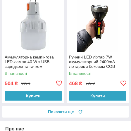
Акумуляторна кемпінгова
Ручний LED ліхтар 7W
LED-лампа 40 W з USB
акумуляторний 2400mA
зарядкою та гачком
ліхтарик з боковим COB
світильником USB зарядка
В наявності
В наявності
Gold Silver GS-845
504
468
₴
₴
630 ₴
585 ₴
Купити
Купити
Показати ще
Про нас