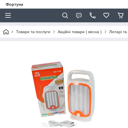
Фортуна
Товари та послуги
Акційні товари ( весна )
Ліхтарі т