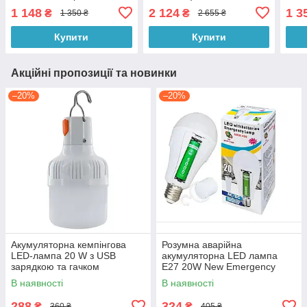
PowerBank 4000мАч та
1 148
2 124
1 3
₴
₴
1 350 ₴
2 655 ₴
радіо, блютуз
Купити
Купити
Акційні пропозиції та новинки
–20%
–20%
Акумуляторна кемпінгова
Розумна аварійна
LED-лампа 20 W з USB
акумуляторна LED лампа
зарядкою та гачком
E27 20W New Emergency
lamp LMR 0018 із захистом
В наявності
В наявності
від перезаряду
288
324
₴
₴
360 ₴
405 ₴