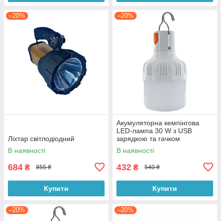
–20%
–20%
Акумуляторна кемпінгова
LED-лампа 30 W з USB
Ліхтар світлодіодний
зарядкою та гачком
В наявності
В наявності
684
432
₴
₴
855 ₴
540 ₴
Купити
Купити
–20%
–20%