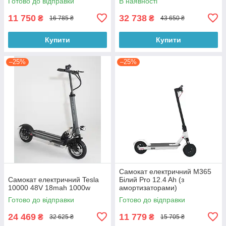
Готово до відправки
В наявності
11 750
32 738
₴
₴
16 785 ₴
43 650 ₴
Купити
Купити
–25%
–25%
Самокат електричний M365
Самокат електричний Tesla
Білий Pro 12.4 Ah (з
10000 48V 18mah 1000w
амортизаторами)
Готово до відправки
Готово до відправки
24 469
11 779
₴
₴
32 625 ₴
15 705 ₴