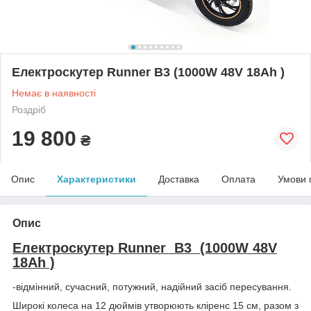
Електроскутер Runner В3 (1000W 48V 18Ah )
Немає в наявності
Роздріб
19 800
₴
Опис
Характеристики
Доставка
Оплата
Умови 
Опис
Електроскутер Runner В3 (1000W 48V
18Ah )
-відмінний, сучасний, потужний, надійний засіб пересування.
Широкі колеса на 12 дюймів утворюють кліренс 15 см, разом з