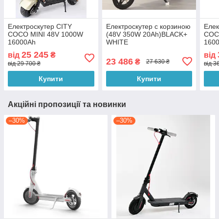
Електроскутер CITY
Електроскутер с корзиною
Елек
COCO MINI 48V 1000W
(48V 350W 20Ah)BLACK+
COC
16000Ah
WHITE
160
25 245
від
₴
від
23 486
₴
27 630 ₴
від 29 700 ₴
від 3
Купити
Купити
Акційні пропозиції та новинки
–30%
–30%