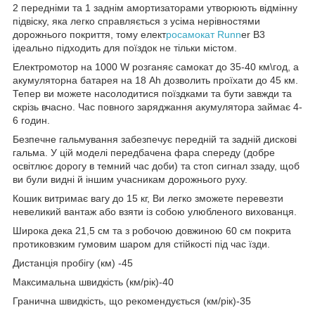
2 передніми та 1 заднім амортизаторами утворюють відмінну
підвіску, яка легко справляється з усіма нерівностями
дорожнього покриття, тому елект
росамокат Runn
er В3
ідеально підходить для поїздок не тільки містом.
Електромотор на 1000 W розганяє самокат до 35-40 км\год, а
акумуляторна батарея на 18 Ah дозволить проїхати до 45 км.
Тепер ви можете насолодитися поїздками та бути завжди та
скрізь вчасно. Час повного заряджання акумулятора займає 4-
6 годин.
Безпечне гальмування забезпечує передній та задній дискові
гальма. У цій моделі передбачена фара спереду (добре
освітлює дорогу в темний час доби) та стоп сигнал ззаду, щоб
ви були видні й іншим учасникам дорожнього руху.
Кошик витримає вагу до 15 кг, Ви легко зможете перевезти
невеликий вантаж або взяти із собою улюбленого вихованця.
Широка дека 21,5 см та з робочою довжиною 60 см покрита
протиковзким гумовим шаром для стійкості під час їзди.
Дистанція пробігу (км) -45
Максимальна швидкість (км/рік)-40
Гранична швидкість, що рекомендується (км/рік)-35