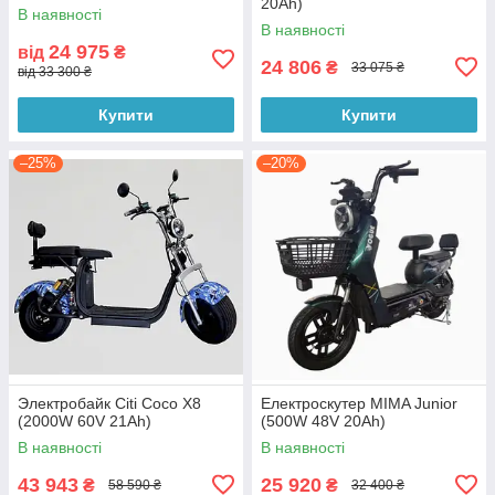
20Ah)
В наявності
В наявності
24 975
від
₴
24 806
₴
33 075 ₴
від 33 300 ₴
Купити
Купити
–25%
–20%
Электробайк Citi Coco X8
Електроскутер MIMA Junior
(2000W 60V 21Ah)
(500W 48V 20Ah)
В наявності
В наявності
43 943
25 920
₴
₴
58 590 ₴
32 400 ₴