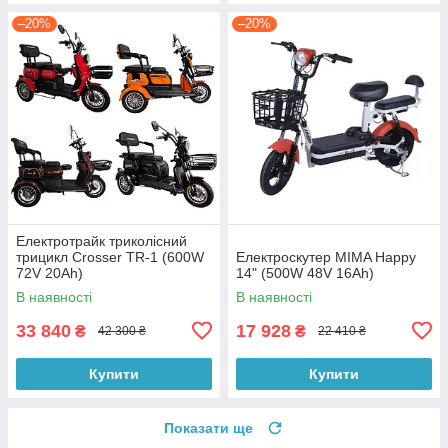
–20%
–20%
Електротрайк триколісний
трицикл Crosser TR-1 (600W
Електроскутер MIMA Happy
72V 20Ah)
14" (500W 48V 16Ah)
В наявності
В наявності
33 840
17 928
₴
₴
42 300 ₴
22 410 ₴
Купити
Купити
Показати ще