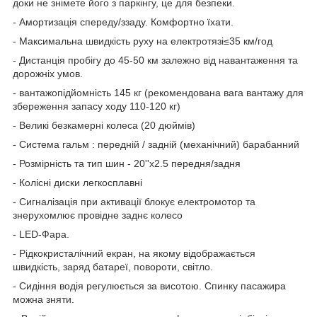
доки не знімете його з паркінгу, це для безпеки.
- Амортизація спереду/ззаду. Комфортно їхати.
- Максимальна швидкість руху на електротязі≤35 км/год
- Дистанція пробігу до 45-50 км залежно від навантаження та
дорожніх умов.
- вантажопідйомність 145 кг (рекомендована вага вантажу для
збереження запасу ходу 110-120 кг)
- Великі безкамерні колеса (20 дюймів)
- Система гальм : передній / задній (механічний) барабанний
- Розмірність та тип шин - 20''х2.5 передня/задня
- Колісні диски легкосплавні
- Сигналізація при активації блокує електромотор та
знерухомлює провідне заднє колесо
- LED-Фара.
- Рідкокристалічний екран, на якому відображається
швидкість, заряд батареї, повороти, світло.
- Сидіння водія регулюється за висотою. Спинку пасажира
можна зняти.