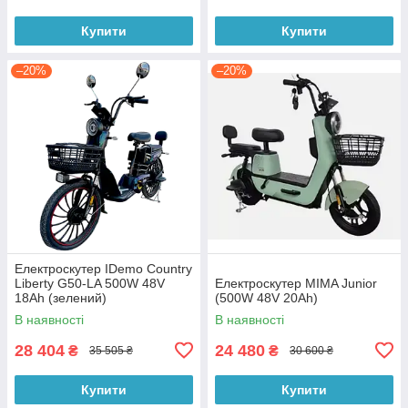
Купити
Купити
–20%
–20%
Електроскутер IDemo Country
Liberty G50-LA 500W 48V
Електроскутер MIMA Junior
18Ah (зелений)
(500W 48V 20Ah)
В наявності
В наявності
28 404
24 480
₴
₴
35 505 ₴
30 600 ₴
Купити
Купити