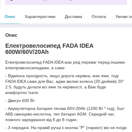
Опис
Характеристики
Доставка
Оплата
Умови п
Опис
Електровелосипед FADA IDEA
600W/60V/20Ah
Електровелосипед FADA IDEA має ряд переваг перед іншими
електровелосипедами, а саме:
- Відмінна прохідність, якщо дорога нерівна, має ями, тоді
FADA IDEA саме для Вас, адже великі колеса (20 дюймів) 20''
2.5, будуть долати всі ями та нерівності, а Вам буде
комфортно їхати.
- Двигун 600 Вт
- Акумуляторна батарея тягова 60V-20Ah (1200 Вт * год), 5шт
АКБ свинцево-кислотна, тип батареї AGM. Середній час
повного заряджання від 6 до 8 годин.
- 3 передачі. На правій ручці є кнопка "P" (паркінг) він не поїде