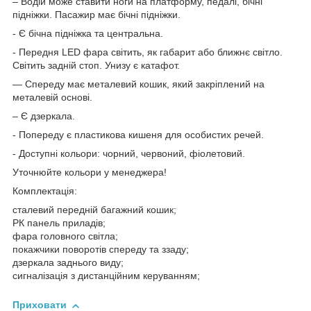
– Водій може ставити ноги на платформу, педалі, бічні
підніжки. Пасажир має бічні підніжки.
- Є бічна підніжка та центральна.
- Передня LED фара світить, як габарит або ближнє світло.
Світить задній стоп. Унизу є катафот.
— Спереду має металевий кошик, який закріплений на
металевій основі.
– Є дзеркала.
- Попереду є пластикова кишеня для особистих речей.
- Доступні кольори: чорний, червоний, фіолетовий.
Уточнюйте кольори у менеджера!
Комплектація:
сталевий передній багажний кошик;
РК панель приладів;
фара головного світла;
покажчики поворотів спереду та ззаду;
дзеркала заднього виду;
сигналізація з дистанційним керуванням;
Приховати