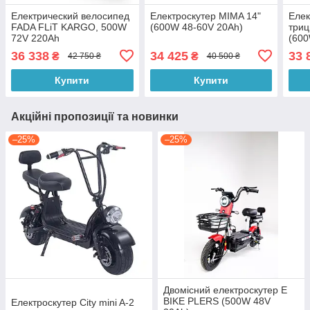
Електрический велосипед
Електроскутер MIMA 14"
Елек
FADA FLiT KARGO, 500W
(600W 48-60V 20Ah)
триц
72V 220Ah
(600
36 338
34 425
33 
₴
₴
42 750 ₴
40 500 ₴
Купити
Купити
Акційні пропозиції та новинки
–25%
–25%
Двомісний електроскутер E
BIKE PLERS (500W 48V
Електроскутер City mini A-2