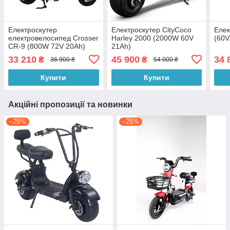
Електроскутер
Електроскутер CityCoco
Еле
електровелосипед Crosser
Harley 2000 (2000W 60V
(60V
CR-9 (800W 72V 20Ah)
21Ah)
33 210
45 900
34 
₴
₴
36 900 ₴
54 000 ₴
Купити
Купити
Акційні пропозиції та новинки
–25%
–25%