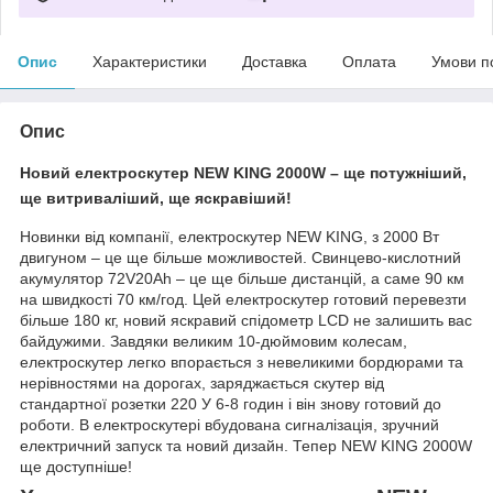
Опис
Характеристики
Доставка
Оплата
Умови п
Опис
Новий електроскутер NEW KING 2000W
– ще потужніший,
ще витриваліший, ще яскравіший!
Новинки від компанії, електроскутер NEW KING, з 2000 Вт
двигуном – це ще більше можливостей. Свинцево-кислотний
акумулятор 72V20Ah – це ще більше дистанцій, а саме 90 км
на швидкості 70 км/год. Цей електроскутер готовий перевезти
більше 180 кг, новий яскравий спідометр LCD не залишить вас
байдужими. Завдяки великим 10-дюймовим колесам,
електроскутер легко впорається з невеликими бордюрами та
нерівностями на дорогах, заряджається скутер від
стандартної розетки 220 У 6-8 годин і він знову готовий до
роботи. В електроскутері вбудована сигналізація, зручний
електричний запуск та новий дизайн. Тепер NEW KING 2000W
ще доступніше!