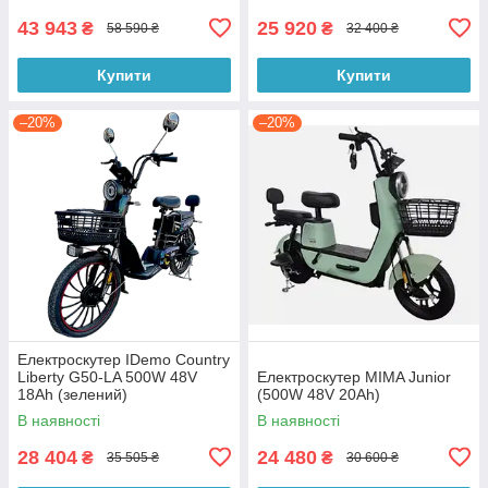
43 943
25 920
₴
₴
58 590 ₴
32 400 ₴
Купити
Купити
–20%
–20%
Електроскутер IDemo Country
Liberty G50-LA 500W 48V
Електроскутер MIMA Junior
18Ah (зелений)
(500W 48V 20Ah)
В наявності
В наявності
28 404
24 480
₴
₴
35 505 ₴
30 600 ₴