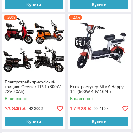
Купити
Купити
–20%
–20%
Електротрайк триколісний
трицикл Crosser TR-1 (600W
Електроскутер MIMA Happy
72V 20Ah)
14" (500W 48V 16Ah)
В наявності
В наявності
33 840
17 928
₴
₴
42 300 ₴
22 410 ₴
Купити
Купити