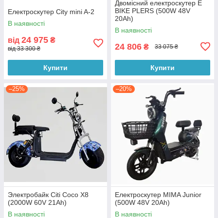
Двомісний електроскутер E
BIKE PLERS (500W 48V
Електроскутер City mini A-2
20Ah)
В наявності
В наявності
24 975
від
₴
24 806
₴
33 075 ₴
від 33 300 ₴
Купити
Купити
–25%
–20%
Электробайк Citi Coco X8
Електроскутер MIMA Junior
(2000W 60V 21Ah)
(500W 48V 20Ah)
В наявності
В наявності