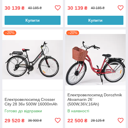
30 139
30 139
₴
₴
40 185 ₴
40 185 ₴
Купити
Купити
–20%
–20%
Електровелосипед Dorozhnik
Електровелосипед Crosser
Akvamarin 26`
City 28 36v 500W 16000mAh
(500W,36V,16Ah)
Готово до відправки
В наявності
29 520
22 500
₴
₴
36 900 ₴
28 125 ₴