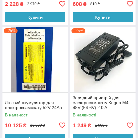
2 228
608
₴
₴
2 970 ₴
810 ₴
Купити
Купити
–25%
–25%
Зарядний пристрій для
Літієвий акумулятор для
електросамокату Kugoo M4
електровсамокату 52V 24Ah
48V (54.6V) 2.0 A
В наявності
В наявності
10 125
1 249
₴
₴
13 500 ₴
1 665 ₴