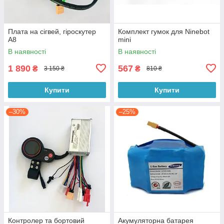
Плата на сігвей, гіроскутер
Комплект гумок для Ninebot
А8
mini
В наявності
В наявності
1 890
567
₴
₴
3 150 ₴
810 ₴
Купити
Купити
–30%
–25%
Контролер та бортовий
Акумуляторна батарея