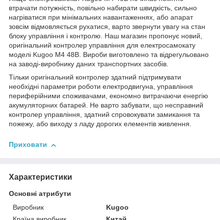
втрачати потужність, повільно набирати швидкість, сильно
нагріватися при мінімальних навантаженнях, або апарат
зовсім відмовляється рухатися, варто звернути увагу на стан
блоку управління і контролю. Наш магазин пропонує новий,
оригінальний контролер управління для електросамокату
моделі Kugoo M4 48В. Вироби виготовлено та відрегульовано
на заводі-виробнику даних транспортних засобів.
Тільки оригінальний контролер здатний підтримувати
необхідні параметри роботи електродвигуна, управління
периферійними споживачами, економно витрачаючи енергію
акумуляторних батарей. Не варто забувати, що несправний
контролер управління, здатний спровокувати замикання та
пожежу, або виходу з ладу дорогих елементів живлення.
Приховати
Характеристики
Основні атрибути
Виробник
Kugoo
Країна виробник
Китай