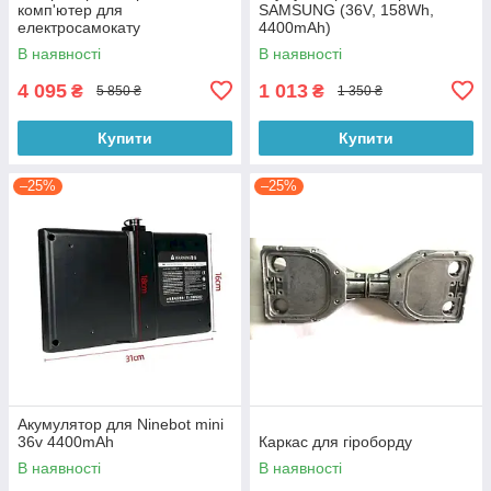
комп'ютер для
SAMSUNG (36V, 158Wh,
електросамокату
4400mAh)
В наявності
В наявності
4 095
1 013
₴
₴
5 850 ₴
1 350 ₴
Купити
Купити
–25%
–25%
Акумулятор для Ninebot mini
36v 4400mAh
Каркас для гіроборду
В наявності
В наявності