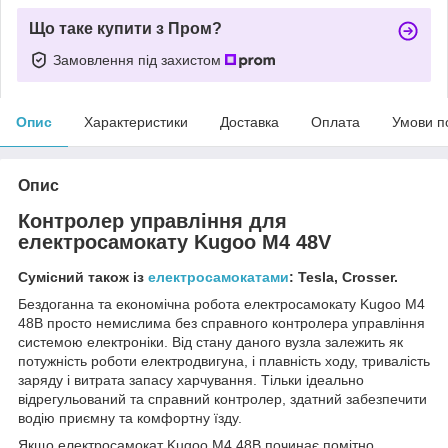
Що таке купити з Пром?
Замовлення під захистом
Опис
Характеристики
Доставка
Оплата
Умови п
Опис
Контролер управління для
електросамокату Kugoo M4 48V
Сумісний також із
електросамокатами
: Tesla, Crosser.
Бездоганна та економічна робота електросамокату Kugoo M4
48В просто немислима без справного контролера управління
системою електроніки. Від стану даного вузла залежить як
потужність роботи електродвигуна, і плавність ходу, тривалість
заряду і витрата запасу харчування. Тільки ідеально
відрегульований та справний контролер, здатний забезпечити
водію приємну та комфортну їзду.
Якщо електросамокат Kugoo M4 48В починає помітно