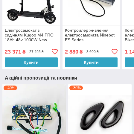
Електросамокат з
Контройлер живлення
Конт
сидінням Kugoo M4 PRO
електросамоката Ninebot
елек
18Ah 48v 1000W New
ES Series
Bike
23 371
2 880
1 1
₴
₴
27 495 ₴
3 600 ₴
Купити
Купити
Акційні пропозиції та новинки
–40%
–30%