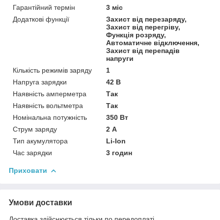
Гарантійний термін
3 міс
Додаткові функції
Захист від перезаряду,
Захист від перегріву,
Функція розряду,
Автоматичне відключення,
Захист від перепадів
напруги
Кількість режимів заряду
1
Напруга зарядки
42 В
Наявність амперметра
Так
Наявність вольтметра
Так
Номінальна потужність
350 Вт
Струм заряду
2 А
Тип акумулятора
Li-Ion
Час зарядки
3 годин
Приховати
Умови доставки
Доставка здійснюється тільки по передоплаті.