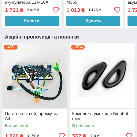
акумулятора 12V-10A
M365
акум
1 721
1 013
1 7
₴
₴
2 025 ₴
1 125 ₴
Купити
Купити
Акційні пропозиції та новинки
–40%
–30%
Плата на сігвей, гіроскутер
Комплект гумок для Ninebot
А8
mini
В наявності
В наявності
1 890
567
₴
₴
3 150 ₴
810 ₴