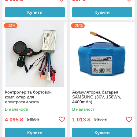
Купити
Купити
–30%
–25%
Контролер та бортовий
Акумуляторна батарея
комп'ютер для
SAMSUNG (36V, 158Wh,
електросамокату
4400mAh)
В наявності
В наявності
4 095
1 013
₴
₴
5 850 ₴
1 350 ₴
Купити
Купити