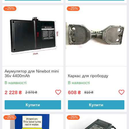
–25%
–25%
Акумулятор для Ninebot mini
36v 4400mAh
Каркас для гіроборду
В наявності
В наявності
2 228
608
₴
₴
2 970 ₴
810 ₴
Купити
Купити
–25%
–25%