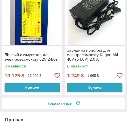
Зарядний пристрій для
Літієвий акумулятор для
електросамокату Kugoo M4
електровсамокату 52V 24Ah
48V (54.6V) 2.0 A
В наявності
В наявності
10 125
1 249
₴
₴
13 500 ₴
1 665 ₴
Купити
Купити
Показати ще
Про нас