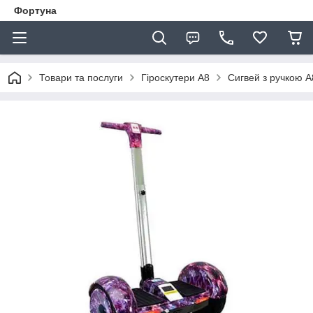
Фортуна
Товари та послуги
Гіроскутери А8
Сигвей з ручкою 