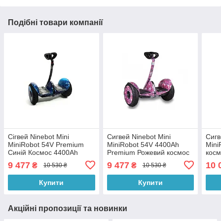
Подібні товари компанії
Сігвей Ninebot Mini
Сигвей Ninebot Mini
Сигв
MiniRobot 54V Premium
MiniRobot 54V 4400Ah
Mini
Синій Космос 4400Ah
Premium Рожевий космос
косм
54v
9 477
9 477
10 
₴
₴
10 530 ₴
10 530 ₴
Купити
Купити
Акційні пропозиції та новинки