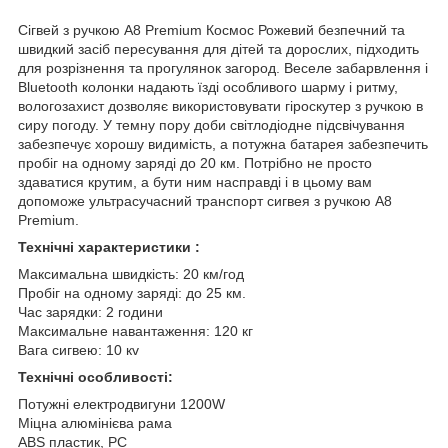
Сігвей з ручкою А8 Premium Космос Рожевий безпечний та
швидкий засіб пересування для дітей та дорослих, підходить
для розрізнення та прогулянок загород. Веселе забарвлення і
Bluetooth колонки надають їзді особливого шарму і ритму,
вологозахист дозволяє використовувати гіроскутер з ручкою в
сиру погоду. У темну пору доби світлодіодне підсвічування
забезпечує хорошу видимість, а потужна батарея забезпечить
пробіг на одному заряді до 20 км. Потрібно не просто
здаватися крутим, а бути ним насправді і в цьому вам
допоможе ультрасучасний транспорт сигвея з ручкою A8
Premium.
Технічні характеристики :
Максимальна швидкість: 20 км/год
Пробіг на одному заряді: до 25 км.
Час зарядки: 2 години
Максимальне навантаження: 120 кг
Вага сигвею: 10 кv
Технічні особливості:
Потужні електродвигуни 1200W
Міцна алюмінієва рама
ABS пластик, PC