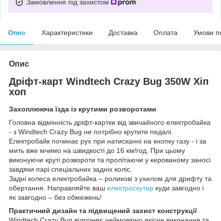
Замовлення під захистом
Опис
Характеристики
Доставка
Оплата
Умови п
Опис
Дріфт-карт Windtech Crazy Bug 350W Хіп
хоп
Захоплююча їзда із крутими розворотами
Головна відмінність дріфт-картки від звичайного електробайка
- з Windtech Crazy Bug не потрібно крутити педалі.
Електробайк починає рух при натисканні на кнопку газу - і за
мить вже мчимо на швидкості до 16 км/год. При цьому
виконуючи круті розвороти та пролітаючи у керованому заносі
завдяки парі спеціальних задніх коліс.
Задні колеса електробайка – роликові з ухилом для дрифту та
обертання. Направляйте ваш
електроскутер
куди завгодно і
як завгодно – без обмежень!
Практичний дизайн та підвищений захист конструкції
Windtech Crazy Bug відрізняє неймовірно якісне виконання та