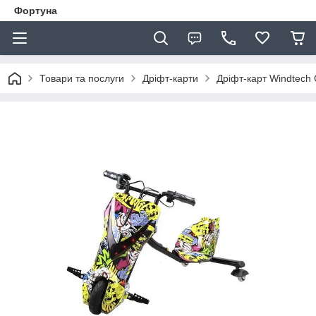
Фортуна
Товари та послуги
Дріфт-карти
Дріфт-карт Windtech 