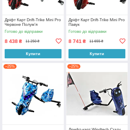
Дріфт Карт Drift-Trike Mini Pro
Дріфт Карт Drift-Trike Mini Pro
Червоне Полум'я
Павук
Готово до відправки
Готово до відправки
8 438
8 741
₴
₴
11 250 ₴
11 655 ₴
Купити
Купити
–25%
–25%
Дрифт-карт Windtech Crazy