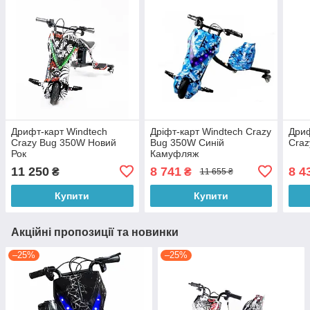
Дрифт-карт Windtech
Дріфт-карт Windtech Crazy
Дриф
Crazy Bug 350W Новий
Bug 350W Синій
Craz
Рок
Камуфляж
11 250
8 741
8 4
₴
₴
11 655 ₴
Купити
Купити
Акційні пропозиції та новинки
–25%
–25%