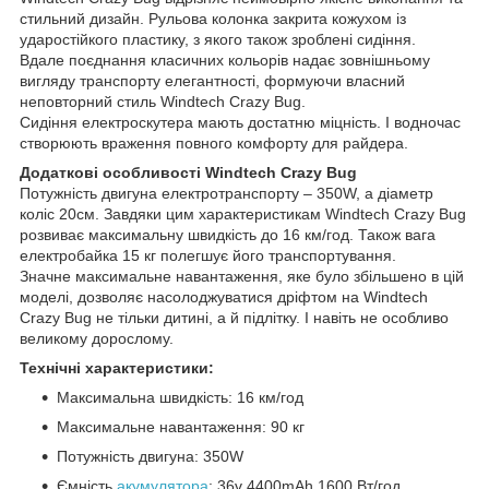
стильний дизайн. Рульова колонка закрита кожухом із
ударостійкого пластику, з якого також зроблені сидіння.
Вдале поєднання класичних кольорів надає зовнішньому
вигляду транспорту елегантності, формуючи власний
неповторний стиль Windtech Crazy Bug.
Сидіння електроскутера мають достатню міцність. І водночас
створюють враження повного комфорту для райдера.
Додаткові особливості Windtech Crazy Bug
Потужність двигуна електротранспорту – 350W, а діаметр
коліс 20см. Завдяки цим характеристикам Windtech Crazy Bug
розвиває максимальну швидкість до 16 км/год. Також вага
електробайка 15 кг полегшує його транспортування.
Значне максимальне навантаження, яке було збільшено в цій
моделі, дозволяє насолоджуватися дріфтом на Windtech
Crazy Bug не тільки дитині, а й підлітку. І навіть не особливо
великому дорослому.
Технічні характеристики:
Максимальна швидкість: 16 км/год
Максимальне навантаження: 90 кг
Потужність двигуна: 350W
Ємність
акумулятора
: 36v 4400mAh 1600 Вт/год