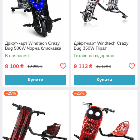
Дріфт-карт Windtech Crazy
Дріфт-карт Windtech Crazy
Bug 500W Чорна блискавка
Bug 350W Пірат
В наявності
Готово до відправки
8 100
9 113
₴
₴
10 800 ₴
12 150 ₴
Купити
Купити
–25%
–25%