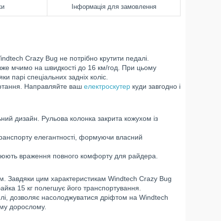
ки
Інформація для замовлення
indtech Crazy Bug не потрібно крутити педалі.
 вже мчимо на швидкості до 16 км/год. При цьому
ки парі спеціальних задніх коліс.
ертання. Направляйте ваш
електроскутер
куди завгодно і
ьний дизайн. Рульова колонка закрита кожухом із
транспорту елегантності, формуючи власний
орюють враження повного комфорту для райдера.
см. Завдяки цим характеристикам Windtech Crazy Bug
байка 15 кг полегшує його транспортування.
лі, дозволяє насолоджуватися дріфтом на Windtech
кому дорослому.