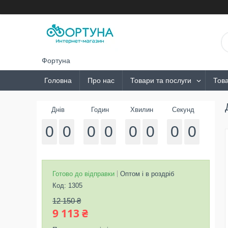
Фортуна
Головна
Про нас
Товари та послуги
Това
Днів
Годин
Хвилин
Секунд
0
0
0
0
0
0
0
0
Готово до відправки
Оптом і в роздріб
Код:
1305
12 150 ₴
9 113 ₴