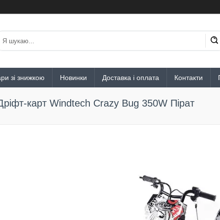
ри зі знижкою
Новинки
Доставка і оплата
Контакти
Дріфт-карт Windtech Crazy Bug 350W Пірат