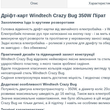
Опис
Характеристи
Дріфт-карт Windtech Crazy Bug 350W Пірат
Захоплююча їзда із крутими розворотами
Головна відмінність дріфт-картки від звичайного електробайка - з W
Електробайк починає рух при натисканні на кнопку газу - і за мить
виконуючи круті розвороти та пролітаючи у керованому заносі завдя
Задні колеса електробайка – роликові з ухилом для дрифту та об
як завгодно – без обмежень!
Практичний дизайн та підвищений захист конструкції
Windtech Crazy Bug відрізняє неймовірно якісне виконання та стил
ударостійкого пластику, з якого також зроблені сидіння.
Вдале поєднання класичних кольорів надає зовнішньому вигляду 
неповторний стиль Windtech Crazy Bug.
Сидіння електроскутера мають достатню міцність. І водночас ств
Додаткові особливості Windtech Crazy Bug
Потужність двигуна електротранспорту – 350W, а діаметр коліс 20
розвиває максимальну швидкість до 16 км/год. Також вага електро
Значне максимальне навантаження, яке було збільшено в цій моде
Crazy Bug не тільки дитині, а й підлітку. І навіть не особливо вели
Технічні характеристики: