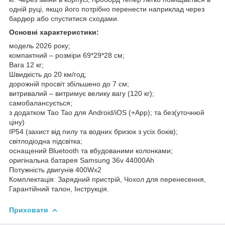
одній руці, якщо його потрібно перенести наприклад через
бардюр або спуститися сходами.
Основні характеристики:
модель 2026 року;
компактний – розміри 69*29*28 см;
Вага 12 кг;
Швидкість до 20 км/год;
дорожній просвіт збільшено до 7 см;
витривалий – витримує велику вагу (120 кг);
самобалансується;
з додатком Tao Tao для Android/iOS (+App); та без(уточнюй
ціну)
IP54 (захист від пилу та водних бризок з усіх боків);
світлодіодна підсвітка;
оснащений Bluetooth та вбудованими колонками;
оригінальна батарея Samsung 36v 44000Ah
Потужність двигунів 400Wx2
Комплектація: Зарядний пристрій, Чохол для перенесення,
Гарантійний талон, Інструкція.
Приховати