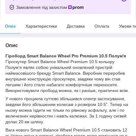
Замовлення під захистом
Опис
Характеристики
Доставка
Оплата
Умови п
Опис
Гіроборд Smart Balance Wheel Pro Premium 10.5 Полум'я
Гіроскутер Smart Balance Wheel Premium 10.5 кольору
Полум'я являє собою унікальний оновлений пристрій
наймасовішого бренду Smart Balance. Виробник переробив
внутрішню конструкцію гіроскутера, завдяки чому він став
легшим і його стало набагато комфортніше переносити.
Використовувати гіроборд можна, як і раніше, практично всім.
У нового гіроцикла суттєво збільшився спектр застосування,
завдяки його збільшеним колесам з розміром 10.5". Тепер на
ньому можна їздити не тільки по рівному асфальту, але і по
величезних нерівностях і навіть калюжах. За 1 годину сигвей
долає 20 км шляху.
Вага нового Smart Balance Wheel Premium 10.5 становить 12
кг. Через зміни в корпусі, гіроборд тепер легко поміщається в