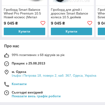
Гіроборд Smart Balance
Гіроборд для дітей і
Гіро
Wheel Pro Premium 10.5
дорослих Smart Balance
Whee
Новий космос (Метал
колеса 10.5 дюймів
Біли
колеса )
Джунглі
9 045
9 045
9 0
₴
₴
Купити
Купити
Про нас
99% позитивних з 68 відгуків за рік
Працює з 25.08.2013
м. Одеса
Ільфа і Петрова 18, поверх 2, каб. 367, Одеса, Україна
Контакти
Сьогодні вихідний
Показати весь графік роботи