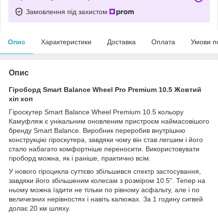
Замовлення під захистом
Опис
Характеристики
Доставка
Оплата
Умови п
Опис
Гіроборд Smart Balance Wheel Pro Premium 10.5 Жовтий
хіп хоп
Гіроскутер Smart Balance Wheel Premium 10.5 кольору
Камуфляж є унікальним оновленим пристроєм наймасовішого
бренду Smart Balance. Виробник переробив внутрішню
конструкцію гіроскутера, завдяки чому він став легшим і його
стало набагато комфортніше переносити. Використовувати
гіроборд можна, як і раніше, практично всім.
У нового гіроцикла суттєво збільшився спектр застосування,
завдяки його збільшеним колесам з розміром 10.5". Тепер на
ньому можна їздити не тільки по рівному асфальту, але і по
величезних нерівностях і навіть калюжах. За 1 годину сигвей
долає 20 км шляху.