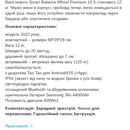
Вага нового Smart Balance Wheel Premium 10.5 становить 12
кг. Через зміни в корпусі, гіроборд тепер легко поміщається в
одній руці, якщо його потрібно перенести наприклад через
бардюр або спуститися сходами.
Основні характеристики:
модель 2022 року;
компактний – розміри 69*29*28 см;
Вага 12 кг;
Швидкість до 20 км/год;
дорожній просвіт збільшено до 7 см;
витривалий – витримує велику вагу (120 кг);
самобалансується;
з додатком Tao Tao для Android/iOS (+App);
IP54 (захист від пилу та водних бризок з усіх боків);
світлодіодна підсвітка;
оснащений Bluetooth та вбудованими колонками;
оригінальна батарея Samsung 36v 44000Ah
Потужність двигунів 400Wx2
Комплектація: Зарядний пристрій, Чохол для
перенесення, Гарантійний талон, Інструкція.
Приховати