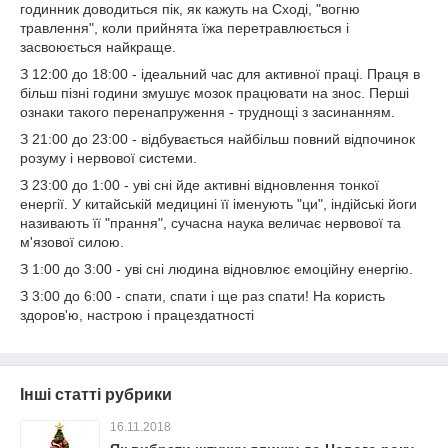
годинник доводиться пік, як кажуть на Сході, "вогню
травлення", коли прийнята їжа перетравлюється і
засвоюється найкраще.
З 12:00 до 18:00 - ідеальний час для активної праці. Праця в
більш пізні години змушує мозок працювати на знос. Перші
ознаки такого перенапруження - труднощі з засинанням.
З 21:00 до 23:00 - відбувається найбільш повний відпочинок
розуму і нервової системи.
З 23:00 до 1:00 - уві сні йде активні відновлення тонкої
енергії. У китайській медицині її іменують "ци", індійські йоги
називають її "прання", сучасна наука величає нервової та
м'язової силою.
З 1:00 до 3:00 - уві сні людина відновлює емоційну енергію.
З 3:00 до 6:00 - спати, спати і ще раз спати! На користь
здоров'ю, настрою і працездатності
Інші статті рубрики
16.11.2018