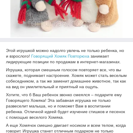
Этой игрушкой можно надолго увлечь не только ребенка, но
и взрослого!
Говорящий Хомяк Повторюха
занимает
лидирующие позиции по продажам в интернет-магазинах.
Игрушка, которая смешным голосом повторяет все, что вы
скажете, поднимает настроение. Хомяк может стать веселым
собеседником, а так же заменит домашнее животное, так как
на вид он умилительный и приятный на ощупь.
Хотите, что б Ваш ребенок звонко смеялся – подарите ему
Говорящего Хомяка! Эта забавная игрушка не только
развеселит малыша, но и поможет Вам в воспитании
ребенка. Отличной идеей будет изучение стишков и песенок
с помощью веселого Хомяка.
А еще Хомячок смешно двигает носиком и всем телом, когда
говорит. Игрушка станет отличным подарком не только